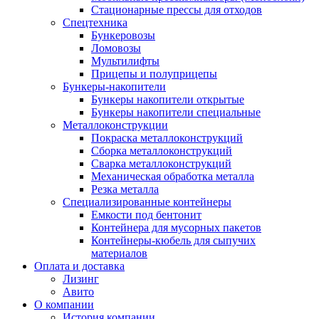
Стационарные прессы для отходов
Спецтехника
Бункеровозы
Ломовозы
Мультилифты
Прицепы и полуприцепы
Бункеры-накопители
Бункеры накопители открытые
Бункеры накопители специальные
Металлоконструкции
Покраска металлоконструкций
Сборка металлоконструкций
Сварка металлоконструкций
Механическая обработка металла
Резка металла
Специализированные контейнеры
Емкости под бентонит
Контейнера для мусорных пакетов
Контейнеры-кюбель для сыпучих
материалов
Оплата и доставка
Лизинг
Авито
О компании
История компании