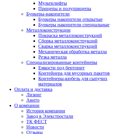
Мультилифты
Прицепы и полуприцепы
Бункеры-накопители
Бункеры накопители открытые
Бункеры накопители специальные
Металлоконструкции
Покраска металлоконструкций
Сборка металлоконструкций
Сварка металлоконструкций
Механическая обработка металла
Резка металла
Специализированные контейнеры
Емкости под бентонит
Контейнера для мусорных пакетов
Контейнеры-кюбель для сыпучих
материалов
Оплата и доставка
Лизинг
Авито
О компании
История компании
Завод в Элекстростали
ТК ФЕСТ
Новости
Отзывы